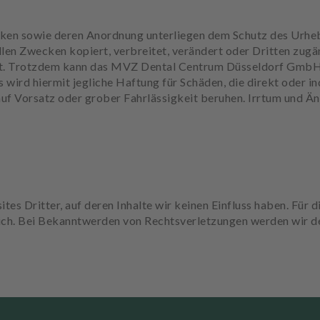
afiken sowie deren Anordnung unterliegen dem Schutz des Urhe
llen Zwecken kopiert, verbreitet, verändert oder Dritten zu
t. Trotzdem kann das MVZ Dental Centrum Düsseldorf GmbH fü
s wird hiermit jegliche Haftung für Schäden, die direkt oder 
 auf Vorsatz oder grober Fahrlässigkeit beruhen. Irrtum und Ä
s Dritter, auf deren Inhalte wir keinen Einfluss haben. Für die
lich. Bei Bekanntwerden von Rechtsverletzungen werden wir d