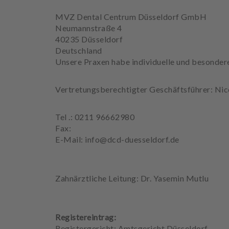
e
MVZ Dental Centrum Düsseldorf GmbH
h
Neumannstraße 4
a
40235 Düsseldorf
n
Deutschland
d
Unsere Praxen habe individuelle und besondere
l
u
n
Vertretungsberechtigter Geschäftsführer: Ni
g
e
Tel .: 0211 96662980
n
Fax:
E-Mail: info@dcd-duesseldorf.de
T
e
a
m
Zahnärztliche Leitung: Dr. Yasemin Mutlu
J
o
Registereintrag:
b
Registergericht: Amtsgericht Düsseldorf