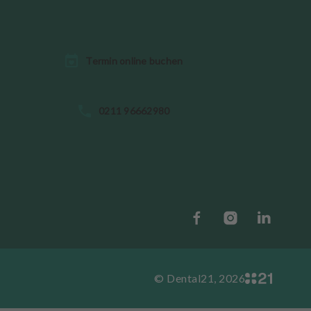
Termin online buchen
0211 96662980
© Dental21, 2026