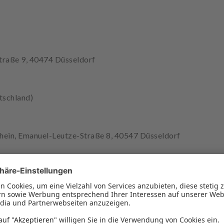
traße 9, 40474 Düsseldorf
tschland)
in, Emanuel-Leutze-Straße 8, 40547 Düsseldorf
ekammer Nordrhein-Westfalen