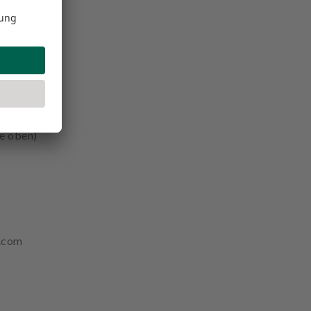
ie oben)
1.com