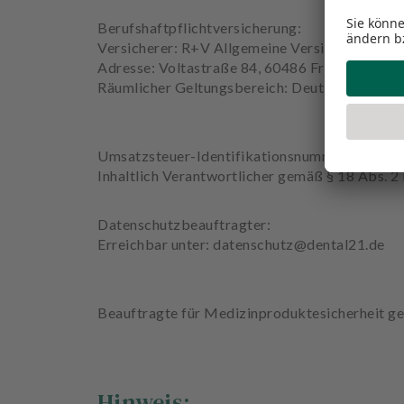
Berufshaftpflichtversicherung:
Versicherer: R+V Allgemeine Versicherung AG
Adresse: Voltastraße 84, 60486 Frankfurt am
Räumlicher Geltungsbereich: Deutschland
Umsatzsteuer-Identifikationsnummer gemäß 
Inhaltlich Verantwortlicher gemäß § 18 Abs. 
Datenschutzbeauftragter:
Erreichbar unter: datenschutz@dental21.de
Beauftragte für Medizinproduktesicherheit 
Hinweis: