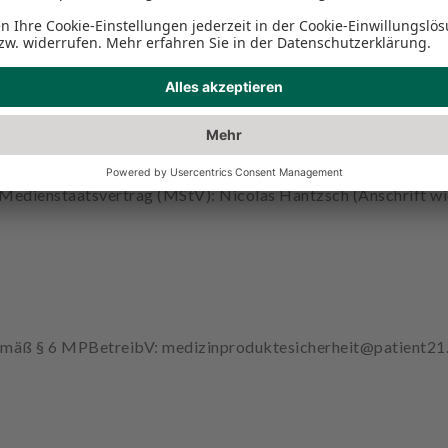
 Frankfurt
 Main
§ 27a UStG:
2 Medienstaatsvertrag (MStV): Nicolas Hantzsch (Anschrift w
gemäß § 6 MPBetreibV: medizinproduktesicherheit@patient2