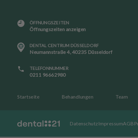
ÖFFNUNGSZEITEN
Öffnungszeiten anzeigen
DENTAL CENTRUM DÜSSELDORF
S
Neumannstraße 4, 40235 Düsseldorf
p
r
a
TELEFONNUMMER
c
0211 96662980
h
e
Startseite
Behandlungen
Team
T
er
mi
Datenschutz
Impressum
AGB
P
n
b